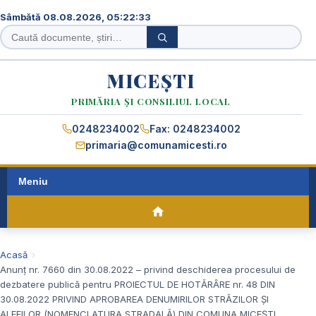
Sâmbătă 08.08.2026, 05:22:33
Caută
Caută
în
site
MICEȘTI
PRIMĂRIA ȘI CONSILIUL LOCAL
0248234002
Fax: 0248234002
primaria@comunamicesti.ro
Meniu
Acasă
Anunț nr. 7660 din 30.08.2022 – privind deschiderea procesului de
dezbatere publică pentru PROIECTUL DE HOTĂRÂRE nr. 48 DIN
30.08.2022 PRIVIND APROBAREA DENUMIRILOR STRĂZILOR ŞI
ALEEILOR (NOMENCLATURA STRADALĂ) DIN COMUNA MICEȘTI,