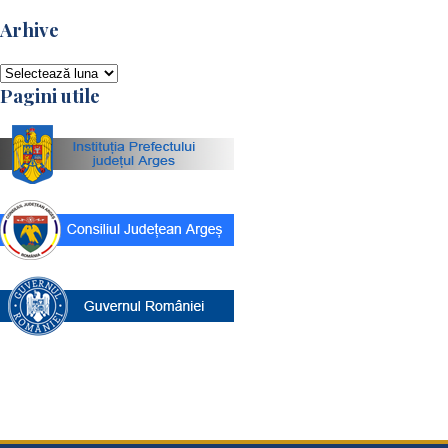
Arhive
Arhive
Pagini utile