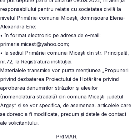
se pot depune până la data de 09.09.2022, în atenţia
responsabilului pentru relaţia cu societatea civilă la
nivelul Primăriei comunei Miceşti, domnişoara Elena-
Alexandra Ene:
• în format electronic pe adresa de e-mail:
primaria.micesti@yahoo.com;
• la sediul Primăriei comunei Miceşti din str. Principală,
nr.72, la Registratura instituţiei.
Materialele transmise vor purta menţiunea „Propuneri
privind dezbaterea Proiectului de Hotărâre privind
aprobarea denumirilor străzilor şi aleeilor
(nomenclatura stradală) din comuna Micești, județul
Argeș“ şi se vor specifica, de asemenea, articolele care
se doresc a fi modificate, precum şi datele de contact
ale solicitantului.
PRIMAR,