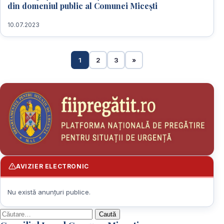
din domeniul public al Comunei Micești
10.07.2023
1
2
3
»
AVIZIER ELECTRONIC
Nu există anunțuri publice.
Caută