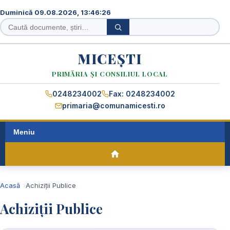
Duminică 09.08.2026, 13:46:26
Caută
Caută
în
site
MICEȘTI
PRIMĂRIA ȘI CONSILIUL LOCAL
0248234002
Fax: 0248234002
primaria@comunamicesti.ro
Meniu
Acasă
Achiziții Publice
Achiziții Publice