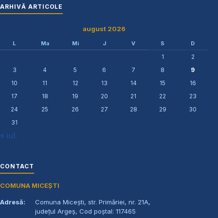
ARHIVĂ ARTICOLE
august 2026
L
Ma
Mi
J
V
S
D
1
2
3
4
5
6
7
8
9
10
11
12
13
14
15
16
17
18
19
20
21
22
23
24
25
26
27
28
29
30
31
« iul.
CONTACT
COMUNA MICEȘTI
Adresă:
Comuna Micești, str. Primăriei, nr. 21A,
județul Argeș, Cod poștal: 117465