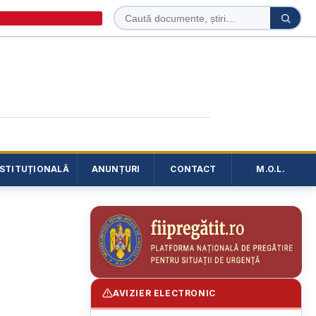
Caută
Caută
în
site
NSTITUȚIONALĂ
ANUNȚURI
CONTACT
M.O.L.
AVIZIER ELECTRONIC