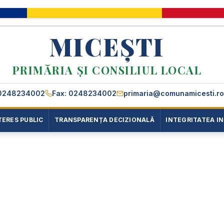
MICEȘTI
PRIMĂRIA ȘI CONSILIUL LOCAL
0248234002
Fax: 0248234002
primaria@comunamicesti.ro
TERES PUBLIC
TRANSPARENȚA DECIZIONALĂ
INTEGRITATEA I