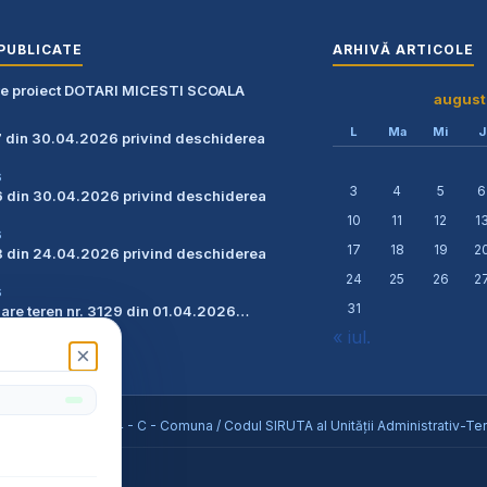
PUBLICATE
ARHIVĂ ARTICOLE
re proiect DOTARI MICESTI SCOALA
august
L
Ma
Mi
J
7 din 30.04.2026 privind deschiderea
6
3
4
5
6
6 din 30.04.2026 privind deschiderea
10
11
12
1
6
17
18
19
2
8 din 24.04.2026 privind deschiderea
24
25
26
2
6
31
zare teren nr. 3129 din 01.04.2026…
6
« iul.
×
eș / Tipul UAT - 14 - C - Comuna / Codul SIRUTA al Unității Administrativ-Teri
ile rezervate