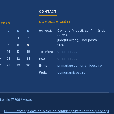
CONTACT
COMUNA MICEȘTI
 2026
Adresă:
Comuna Micești, str. Primăriei,
V
S
D
nr. 21A,
1
2
județul Argeș, Cod poștal:
7
8
9
117465
3
14
15
16
Telefon:
0248234002
0
21
22
23
FAX:
0248234002
7
28
29
30
E-mail:
primaria@comunamicesti.ro
Web:
comunamicesti.ro
toriale 17209 / Micești
GDPR – Protecția datelor
Politică de confidențialitate
Termeni și condiții