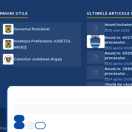
PAGINI UTILE
ULTIMELE ARTICOLE 
Anunt încheie
Guvernul României
28 iulie 2026
Anunț nr. 402
Instituția Prefectului JUDEȚUL
procesului…
ARGEȘ
30 aprilie 202
Anunț nr. 402
procesului…
Consiliul Județean Argeș
30 aprilie 202
Anunț nr. 388
procesului…
24 aprilie 202
Ofertă de vân
03 aprilie 202
Cod Județ 03 / Județul Arg
Copyright © 2026
U.A.T. Comuna Micești
, județul Argeș *** Toate dreptur