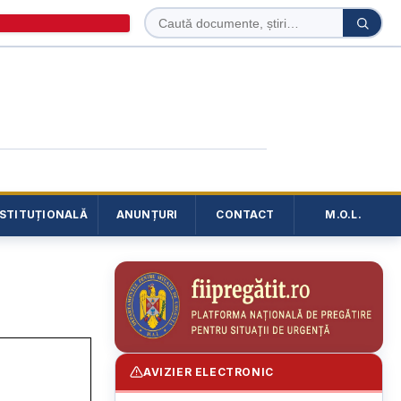
Caută
Caută
în
site
NSTITUȚIONALĂ
ANUNȚURI
CONTACT
M.O.L.
AVIZIER ELECTRONIC