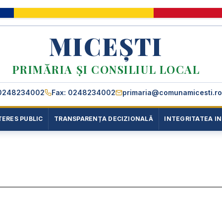
MICEȘTI
PRIMĂRIA ȘI CONSILIUL LOCAL
0248234002
Fax: 0248234002
primaria@comunamicesti.ro
TERES PUBLIC
TRANSPARENȚA DECIZIONALĂ
INTEGRITATEA I