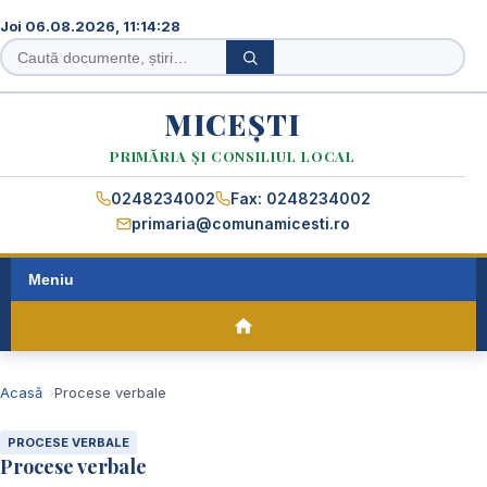
Joi 06.08.2026, 11:14:29
Caută
Caută
în
site
MICEȘTI
PRIMĂRIA ȘI CONSILIUL LOCAL
0248234002
Fax: 0248234002
primaria@comunamicesti.ro
Meniu
Acasă
Procese verbale
PROCESE VERBALE
Procese verbale