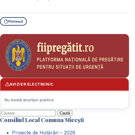
Printează
AVIZIER ELECTRONIC
Nu există anunțuri publice.
Caută
Consiliul Local Comuna Micești
după:
Proiecte de Hotărâri – 2026