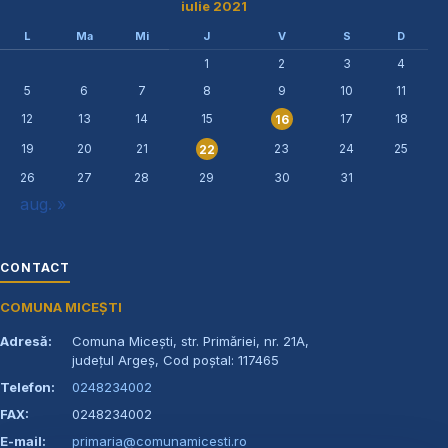
iulie 2021
L
Ma
Mi
J
V
S
D
1
2
3
4
5
6
7
8
9
10
11
12
13
14
15
17
18
16
19
20
21
23
24
25
22
26
27
28
29
30
31
aug. »
CONTACT
COMUNA MICEȘTI
Adresă:
Comuna Micești, str. Primăriei, nr. 21A,
județul Argeș, Cod poștal: 117465
Telefon:
0248234002
FAX:
0248234002
E-mail:
primaria@comunamicesti.ro