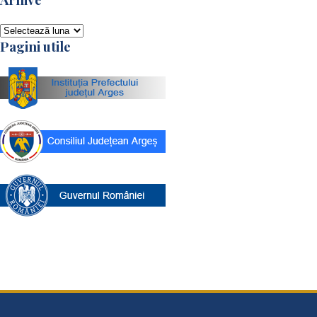
Arhive
Pagini utile