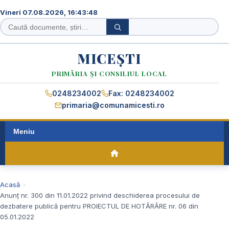
Vineri 07.08.2026, 16:43:48
Caută
Caută
în
site
MICEȘTI
PRIMĂRIA ȘI CONSILIUL LOCAL
0248234002
Fax: 0248234002
primaria@comunamicesti.ro
Meniu
Acasă
Anunț nr. 300 din 11.01.2022 privind deschiderea procesului de
dezbatere publică pentru PROIECTUL DE HOTĂRÂRE nr. 06 din
05.01.2022