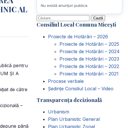
AREA
Nu există anunțuri publice.
HNIC AL
Caută
Consiliul Local Comuna Micești
după:
Proiecte de Hotărâri – 2026
Proiecte de Hotărâri – 2025
Proiecte de Hotărâri – 2024
Proiecte de Hotărâri – 2023
ublică pentru
Proiecte de Hotărâri – 2022
CUM ȘI A
Proiecte de Hotărâri – 2021
Procese verbale
Ședințe Consiliul Local – Video
iţiat de către
Transparența decizională
cizională –
Urbanism
Plan Urbanistic General
ot depune până
Plan Urbanistic Zonal