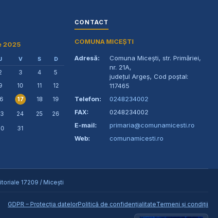
CONTACT
COMUNA MICEȘTI
e 2025
Adresă:
Comuna Micești, str. Primăriei,
J
V
S
D
nr. 21A,
2
3
4
5
județul Argeș, Cod poștal:
9
10
11
12
117465
Telefon:
0248234002
16
18
19
17
FAX:
0248234002
23
24
25
26
E-mail:
primaria@comunamicesti.ro
30
31
Web:
comunamicesti.ro
toriale 17209 / Micești
GDPR – Protecția datelor
Politică de confidențialitate
Termeni și condiții