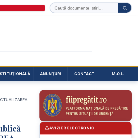
Caută
Caută
în
site
NSTITUȚIONALĂ
ANUNȚURI
CONTACT
M.O.L.
D ACTUALIZAREA
ublică
AVIZIER ELECTRONIC