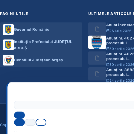
PAGINI UTILE
ULTIMELE ARTICOLE 
Anunt încheie
Guvernul României
28 iulie 2026
Anunț nr. 402
Instituția Prefectului JUDEȚUL
procesului…
ARGEȘ
30 aprilie 202
Anunț nr. 402
procesului…
Consiliul Județean Argeș
30 aprilie 202
Anunț nr. 388
procesului…
24 aprilie 202
Ofertă de vân
03 aprilie 202
Cod Județ 03 / Județul Arg
Copyright © 2026
U.A.T. Comuna Micești
, județul Argeș *** Toate dreptur
·
·
·