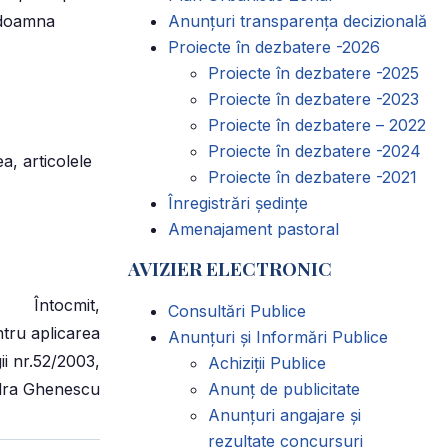
, doamna
Anunțuri transparența decizională
Proiecte în dezbatere -2026
Proiecte în dezbatere -2025
Proiecte în dezbatere -2023
Proiecte în dezbatere – 2022
Proiecte în dezbatere -2024
a, articolele
Proiecte în dezbatere -2021
Înregistrări ședințe
Amenajament pastoral
AVIZIER ELECTRONIC
Întocmit,
Consultări Publice
tru aplicarea
Anunțuri și Informări Publice
ii nr.52/2003,
Achiziții Publice
dra Ghenescu
Anunț de publicitate
Anunțuri angajare și
rezultate concursuri