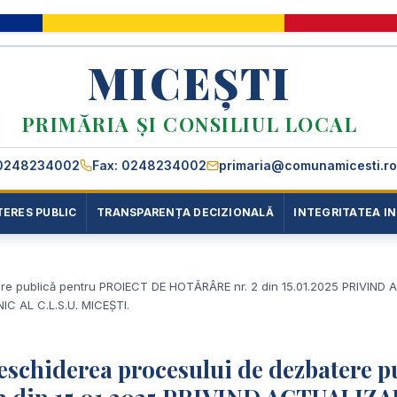
MICEȘTI
PRIMĂRIA ȘI CONSILIUL LOCAL
0248234002
Fax: 0248234002
primaria@comunamicesti.ro
TERES PUBLIC
TRANSPARENȚA DECIZIONALĂ
INTEGRITATEA I
atere publică pentru PROIECT DE HOTĂRÂRE nr. 2 din 15.01.2025 PRIVIN
C AL C.L.S.U. MICEȘTI.
deschiderea procesului de dezbatere p