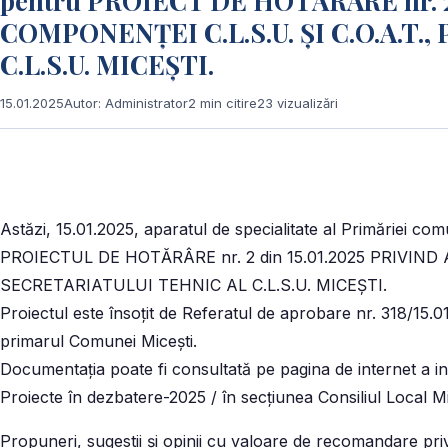
pentru PROIECT DE HOTĂRÂRE nr. 2
COMPONENȚEI C.L.S.U. ȘI C.O.A.T.
C.L.S.U. MICEȘTI.
15.01.2025
Autor: Administrator
2 min citire
23 vizualizări
Astăzi, 15.01.2025, aparatul de specialitate al Primăriei c
PROIECTUL DE HOTĂRÂRE nr. 2 din 15.01.2025 PRIVIND
SECRETARIATULUI TEHNIC AL C.L.S.U. MICEȘTI.
Proiectul este însoţit de Referatul de aprobare nr. 318/15.01.
primarul Comunei Micești.
Documentaţia poate fi consultată pe pagina de internet a i
Proiecte în dezbatere-2025 / în secţiunea Consiliul Local Mic
Propuneri, sugestii şi opinii cu valoare de recomandare pr