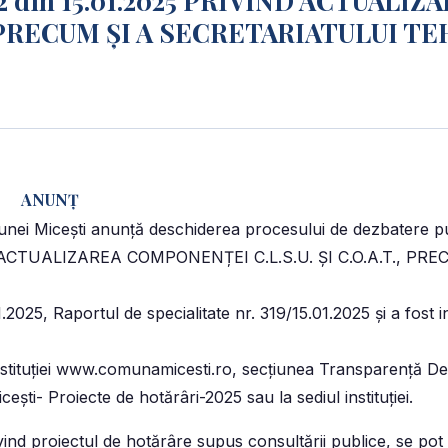
 din 15.01.2025 PRIVIND ACTUALIZ
, PRECUM ȘI A SECRETARIATULUI TE
ANUNŢ
omunei Miceşti anunţă deschiderea procesului de dezbatere p
 ACTUALIZAREA COMPONENȚEI C.L.S.U. ȘI C.O.A.T., PRE
2025, Raportul de specialitate nr. 319/15.01.2025 şi a fost in
nstituţiei www.comunamicesti.ro, secţiunea Transparenţă De
eşti- Proiecte de hotărâri-2025 sau la sediul instituţiei.
ivind proiectul de hotărâre supus consultării publice, se p