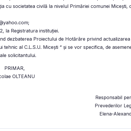
ţia cu societatea civilă la nivelul Primăriei comunei Miceşti
ti@yahoo.com;
, la Registratura instituţiei.
nd dezbaterea Proiectului de Hotărâre privind actualizarea
 tehnic al C.L.S.U. Micești “ şi se vor specifica, de asemene
le solicitantului.
PRIMAR,
colae OLTEANU
Responsabil pen
Prevederilor Leg
Elena-Alexan