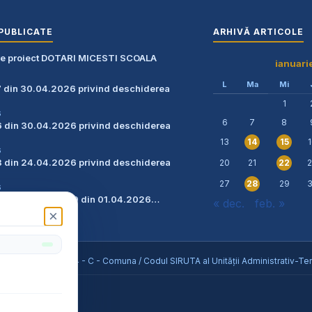
PUBLICATE
ARHIVĂ ARTICOLE
re proiect DOTARI MICESTI SCOALA
ianuari
L
Ma
Mi
7 din 30.04.2026 privind deschiderea
1
6
6
7
8
6 din 30.04.2026 privind deschiderea
13
14
15
6
8 din 24.04.2026 privind deschiderea
20
21
22
27
29
28
6
zare teren nr. 3129 din 01.04.2026…
« dec.
feb. »
×
6
eș / Tipul UAT - 14 - C - Comuna / Codul SIRUTA al Unității Administrativ-Teri
ile rezervate