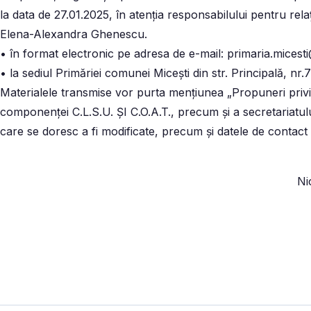
la data de 27.01.2025, în atenţia responsabilului pentru rela
Elena-Alexandra Ghenescu.
• în format electronic pe adresa de e-mail: primaria.mices
• la sediul Primăriei comunei Miceşti din str. Principală, nr.72
Materialele transmise vor purta menţiunea „Propuneri privi
componenței C.L.S.U. ȘI C.O.A.T., precum și a secretariatului
care se doresc a fi modificate, precum şi datele de contact a
Ni