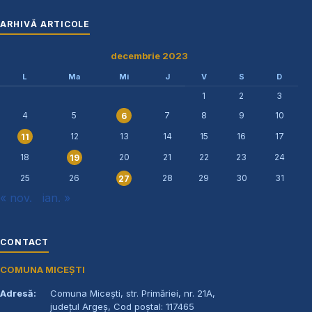
ARHIVĂ ARTICOLE
decembrie 2023
L
Ma
Mi
J
V
S
D
1
2
3
4
5
7
8
9
10
6
12
13
14
15
16
17
11
18
20
21
22
23
24
19
25
26
28
29
30
31
27
« nov.
ian. »
CONTACT
COMUNA MICEȘTI
Adresă:
Comuna Micești, str. Primăriei, nr. 21A,
județul Argeș, Cod poștal: 117465