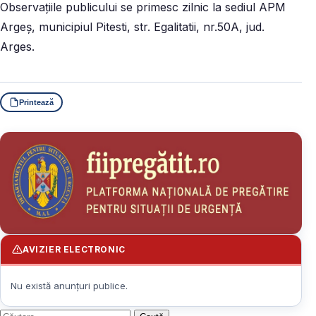
Observaţiile publicului se primesc zilnic la sediul APM
Argeş, municipiul Pitesti, str. Egalitatii, nr.50A, jud.
Arges.
Printează
AVIZIER ELECTRONIC
Nu există anunțuri publice.
Caută