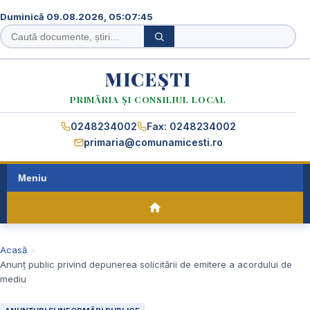
Duminică 09.08.2026, 05:07:46
Caută
Caută
în
site
MICEȘTI
PRIMĂRIA ȘI CONSILIUL LOCAL
0248234002
Fax: 0248234002
primaria@comunamicesti.ro
Meniu
Acasă
Anunţ public privind depunerea solicitării de emitere a acordului de
mediu