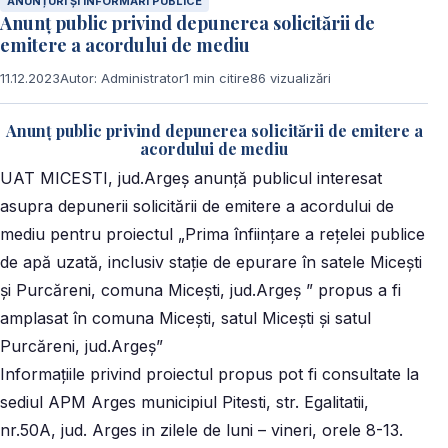
ANUNȚURI ȘI INFORMĂRI PUBLICE
Anunţ public privind depunerea solicitării de
emitere a acordului de mediu
11.12.2023
Autor: Administrator
1 min citire
86 vizualizări
Anunţ public privind depunerea solicitării de emitere a
acordului de mediu
UAT MICESTI, jud.Argeş anunţă publicul interesat
asupra depunerii solicitării de emitere a acordului de
mediu pentru proiectul „Prima înfiinţare a reţelei publice
de apă uzată, inclusiv staţie de epurare în satele Miceşti
şi Purcăreni, comuna Miceşti, jud.Argeş ” propus a fi
amplasat în comuna Miceşti, satul Miceşti şi satul
Purcăreni, jud.Argeş”
Informaţiile privind proiectul propus pot fi consultate la
sediul APM Arges municipiul Pitesti, str. Egalitatii,
nr.50A, jud. Arges in zilele de luni – vineri, orele 8-13.