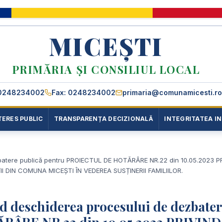
MICEȘTI
PRIMĂRIA ȘI CONSILIUL LOCAL
0248234002
Fax: 0248234002
primaria@comunamicesti.ro
TERES PUBLIC
TRANSPARENȚA DECIZIONALĂ
INTEGRITATEA I
ezbatere publică pentru PROIECTUL DE HOTĂRÂRE NR.22 din 10.05.2023 P
DIN COMUNA MICEȘTI ÎN VEDEREA SUSȚINERII FAMILIILOR.
ind deschiderea procesului de dezbate