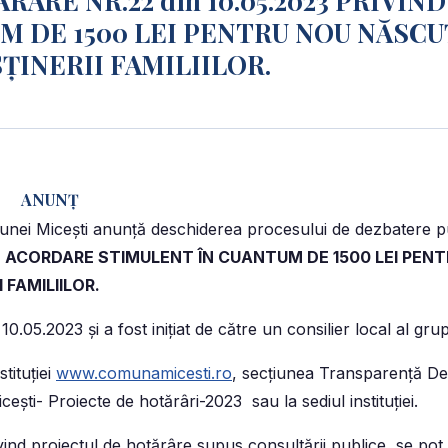
RÂRE NR.22 din 10.05.2023 PRIVIND
 DE 1500 LEI PENTRU NOU NĂSCUȚ
ȚINERII FAMILIILOR.
ANUNŢ
comunei Miceşti anunţă deschiderea procesului de dezbatere 
IND ACORDARE STIMULENT ÎN CUANTUM DE 1500 LEI PEN
 FAMILIILOR.
0.05.2023 şi a fost iniţiat de către un consilier local al gru
tituţiei
www.comunamicesti.ro
, secţiunea Transparenţă De
eşti- Proiecte de hotărâri-2023 sau la sediul instituţiei.
ivind proiectul de hotărâre supus consultării publice, se p