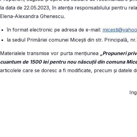
la data de 22.05.2023, în atenţia responsabilului pentru rela
Elena-Alexandra Ghenescu.
în format electronic pe adresa de e-mail:
micesti@yaho
la sediul Primăriei comunei Miceşti din str. Principală, nr.7
Materialele transmise vor purta menţiunea
„Propuneri priv
cuantum de 1500 lei pentru nou născuții din comuna Miceșt
articolele care se doresc a fi modificate, precum şi datele de
Ing