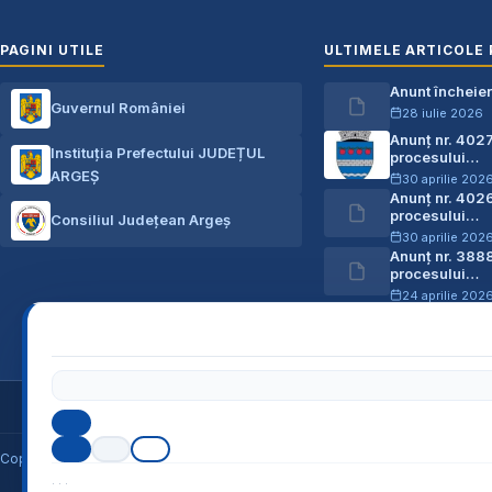
PAGINI UTILE
ULTIMELE ARTICOLE 
Anunt încheie
Guvernul României
28 iulie 2026
Anunț nr. 402
Instituția Prefectului JUDEȚUL
procesului…
ARGEȘ
30 aprilie 202
Anunț nr. 402
procesului…
Consiliul Județean Argeș
30 aprilie 202
Anunț nr. 388
procesului…
24 aprilie 202
Ofertă de vân
03 aprilie 202
Cod Județ 03 / Județul Arg
Copyright © 2026
U.A.T. Comuna Micești
, județul Argeș *** Toate dreptur
·
·
·