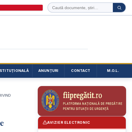
Caută
Caută
în
site
NSTITUȚIONALĂ
ANUNȚURI
CONTACT
M.O.L.
RIVIND
re
AVIZIER ELECTRONIC