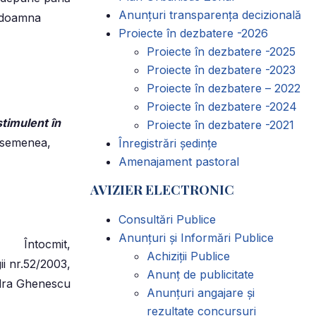
Anunțuri transparența decizională
, doamna
Proiecte în dezbatere -2026
Proiecte în dezbatere -2025
Proiecte în dezbatere -2023
Proiecte în dezbatere – 2022
Proiecte în dezbatere -2024
timulent în
Proiecte în dezbatere -2021
 asemenea,
Înregistrări ședințe
Amenajament pastoral
AVIZIER ELECTRONIC
Consultări Publice
Anunțuri și Informări Publice
Întocmit,
Achiziții Publice
ii nr.52/2003,
Anunț de publicitate
dra Ghenescu
Anunțuri angajare și
rezultate concursuri