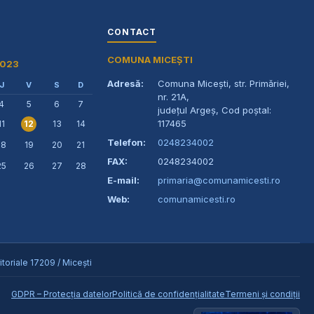
CONTACT
COMUNA MICEȘTI
2023
Adresă:
Comuna Micești, str. Primăriei,
J
V
S
D
nr. 21A,
4
5
6
7
județul Argeș, Cod poștal:
117465
11
13
14
12
Telefon:
0248234002
18
19
20
21
FAX:
0248234002
25
26
27
28
E-mail:
primaria@comunamicesti.ro
Web:
comunamicesti.ro
toriale 17209 / Micești
GDPR – Protecția datelor
Politică de confidențialitate
Termeni și condiții