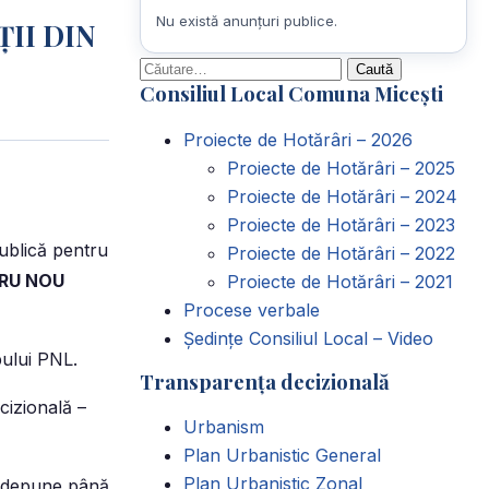
Nu există anunțuri publice.
II DIN
Caută
Consiliul Local Comuna Micești
după:
Proiecte de Hotărâri – 2026
Proiecte de Hotărâri – 2025
Proiecte de Hotărâri – 2024
Proiecte de Hotărâri – 2023
publică pentru
Proiecte de Hotărâri – 2022
TRU NOU
Proiecte de Hotărâri – 2021
Procese verbale
Ședințe Consiliul Local – Video
pului PNL.
Transparența decizională
cizională –
Urbanism
Plan Urbanistic General
Plan Urbanistic Zonal
ot depune până