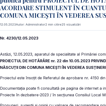
publică pentru PROIECTUL DE HOTĂ
ACORDARE STIMULENT ÎN CUANTUM
COMUNA MICEȘTI ÎN VEDEREA SUS
12.05.2023
Autor: Administrator
2 min citire
25 vizualizări
Nr. 4230/12.05.2023
Astăzi, 12.05.2023, aparatul de specialitate al Primăriei 
PROIECTUL DE HOTĂRÂRE nr. 22 din 10.05.2023 PRIV
NĂSCUȚII DIN COMUNA MICEȘTI ÎN VEDEREA SUSȚINERII
Proiectul este însoţit de Referatul de aprobare nr. 4150 din 1
Documentaţia poate fi consultată pe pagina de internet a ins
Proiecte în dezbatere-2023 / în secţiunea Consiliul Local Mic
Propuneri, sugestii şi opinii cu valoare de recomandare pr