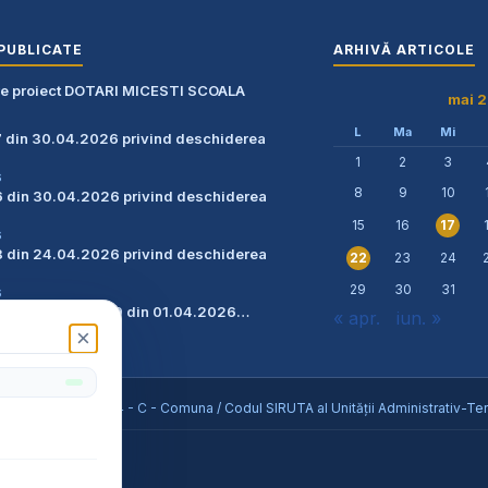
PUBLICATE
ARHIVĂ ARTICOLE
re proiect DOTARI MICESTI SCOALA
mai 
L
Ma
Mi
7 din 30.04.2026 privind deschiderea
1
2
3
6
8
9
10
6 din 30.04.2026 privind deschiderea
15
16
17
6
8 din 24.04.2026 privind deschiderea
23
24
22
29
30
31
6
zare teren nr. 3129 din 01.04.2026…
« apr.
iun. »
×
6
eș / Tipul UAT - 14 - C - Comuna / Codul SIRUTA al Unității Administrativ-Teri
ile rezervate