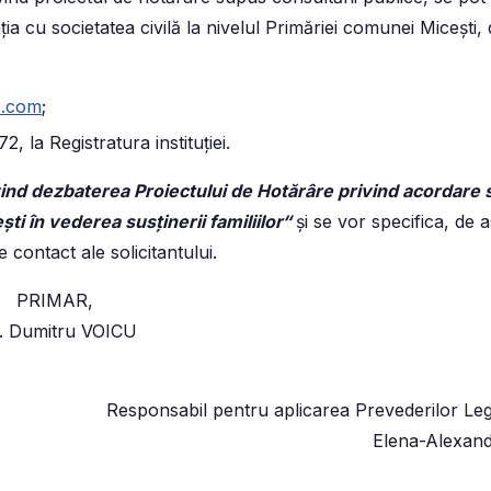
ţia cu societatea civilă la nivelul Primăriei comunei Miceşti
o.com
;
2, la Registratura instituţiei.
ind dezbaterea Proiectului de Hotărâre privind acordare s
i în vederea susținerii familiilor
“
şi se vor specifica, de
 contact ale solicitantului.
PRIMAR,
. Dumitru VOICU
Responsabil pentru aplicarea Prevederilor Leg
Elena-Alexan